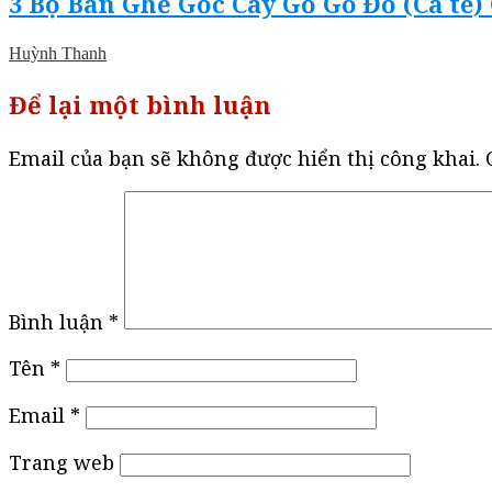
3 Bộ Bàn Ghế Gốc Cây Gỗ Gõ Đỏ (Cà te)
Huỳnh Thanh
Để lại một bình luận
Email của bạn sẽ không được hiển thị công khai.
Bình luận
*
Tên
*
Email
*
Trang web