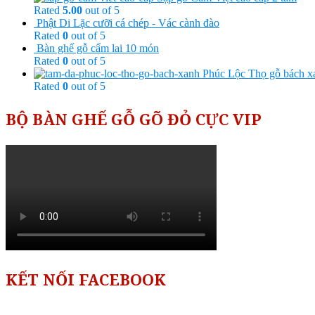
Rated
5.00
out of 5
Phật Di Lặc cưỡi cá chép - Vác cành đào
Rated
0
out of 5
Bàn ghế gỗ cẩm lai 10 món
Rated
0
out of 5
Phúc Lộc Thọ gỗ bách x
Rated
0
out of 5
BỘ BÀN GHẾ GỖ GÕ ĐỎ CỰC VIP
KẾT NỐI FACEBOOK