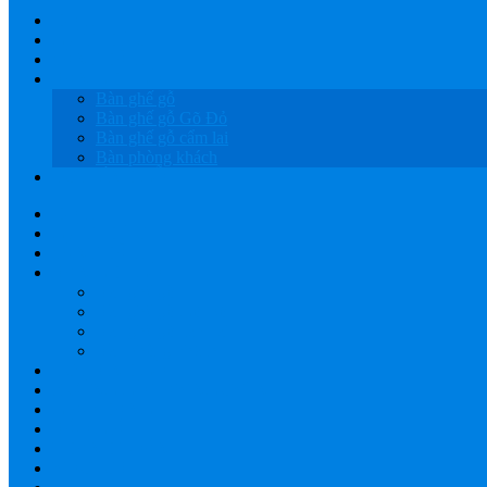
HOME
GIỚI THIỆU
SẢN PHẨM
BÀN GHẾ GỖ
Bàn ghế gỗ
Bàn ghế gỗ Gõ Đỏ
Bàn ghế gỗ cẩm lai
Bàn phòng khách
LỤC BÌNH GỖ
HOME
GIỚI THIỆU
SẢN PHẨM
BÀN GHẾ GỖ
Bàn ghế gỗ
Bàn ghế gỗ Gõ Đỏ
Bàn ghế gỗ cẩm lai
Bàn phòng khách
LỤC BÌNH GỖ
XƯỞNG GỖ TÂY NGUYÊN
GIAO HÀNG
BÁO GIÁ
THANH TOÁN
YOUTUBE