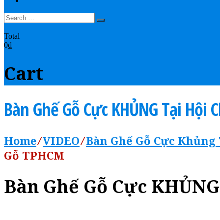
LIÊN HỆ
0
Total
0₫
Cart
Bàn Ghế Gỗ Cực KHỦNG Tại Hội 
Home
⁄
VIDEO
⁄
Bàn Ghế Gỗ Cực Khủng 
Gỗ TPHCM
Bàn Ghế Gỗ Cực KHỦNG 