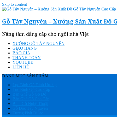
Skip to content
Gỗ Tây Nguyên – Xưởng Sản Xuất Đồ 
Nâng tầm đẳng cấp cho ngôi nhà Việt
XƯỞNG GỖ TÂY NGUYÊN
GIAO HÀNG
BÁO GIÁ
THANH TOÁN
YOUTUBE
LIÊN HỆ
DANH MỤC SẢN PHẨM
Lục Bình Gỗ Đinh Hương
Lục Bình Gỗ Cao Cấp
Bàn Ghế Gỗ Gõ Đỏ
Bàn Ghế Gỗ Cao Cấp
Bình Gỗ Nghệ Thuật
Gỗ Độc Tây Nguyên
Tượng Phật Di lặc