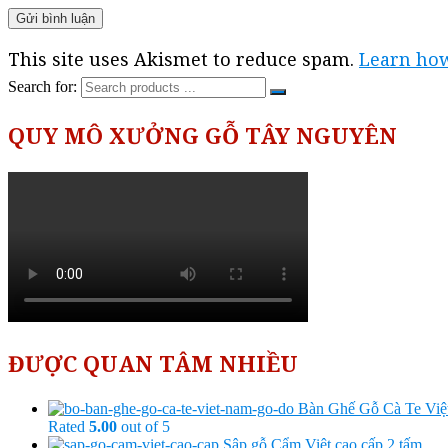
This site uses Akismet to reduce spam.
Learn how
Search for:
QUY MÔ XƯỞNG GỖ TÂY NGUYÊN
ĐƯỢC QUAN TÂM NHIỀU
Bàn Ghế Gỗ Cà Te Vi
Rated
5.00
out of 5
Sập gỗ Cẩm Việt cao cấp 2 tấm