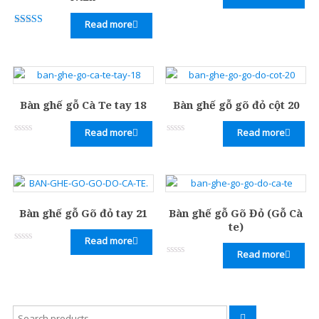
Rated
Cao
0
Read more
out
Cấp
Rated
of
5.00
5
out of 5
Nâng
tầm
đẳng
Bàn ghế gỗ Cà Te tay 18
Bàn ghế gỗ gõ đỏ cột 20
cấp
cho
Read more
Read more
Rated
Rated
ngôi
0
0
out
out
nhà
of
of
5
5
Việt
Bàn ghế gỗ Gõ đỏ tay 21
Bàn ghế gỗ Gõ Đỏ (Gỗ Cà
te)
Read more
Rated
Read more
0
Rated
out
0
of
out
5
of
5
Search