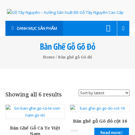
Skip
to
content
Gỗ
DANH MỤC SẢN PHẨM
Tây
Nguyên
Bàn Ghế Gỗ Gõ Đỏ
–
Home
/ Bàn ghế gỗ Gõ đỏ
Xưởng
Sản
Xuất
Showing all 6 results
Đồ
Gỗ
Tây
Bàn ghế gỗ Gõ đỏ cột 16
Nguyên
Bàn Ghế Gỗ Cà Te Việt
Read more
Nam