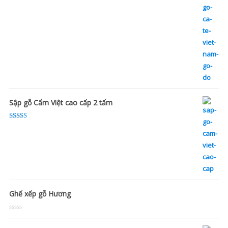
Sập gỗ Cẩm Việt cao cấp 2 tấm
Rated
5.00
out of 5
Ghế xếp gỗ Hương
Rated
0