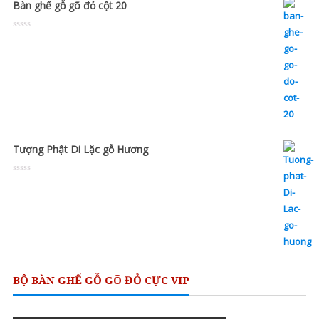
out
Bàn ghế gỗ gõ đỏ cột 20
of
5
Rated
0
out
of
5
Tượng Phật Di Lặc gỗ Hương
Rated
0
out
of
5
BỘ BÀN GHẾ GỖ GÕ ĐỎ CỰC VIP