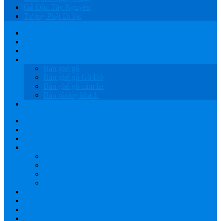
Gỗ Độc Tây Nguyên
Tượng Phật Di lặc
HOME
GIỚI THIỆU
SẢN PHẨM
BÀN GHẾ GỖ
Bàn ghế gỗ
Bàn ghế gỗ Gõ Đỏ
Bàn ghế gỗ cẩm lai
Bàn phòng khách
LỤC BÌNH GỖ
HOME
GIỚI THIỆU
SẢN PHẨM
BÀN GHẾ GỖ
Bàn ghế gỗ
Bàn ghế gỗ Gõ Đỏ
Bàn ghế gỗ cẩm lai
Bàn phòng khách
LỤC BÌNH GỖ
XƯỞNG GỖ TÂY NGUYÊN
GIAO HÀNG
BÁO GIÁ