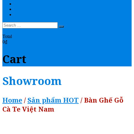
THANH TOÁN
YOUTUBE
LIÊN HỆ
0
Total
0₫
Cart
Showroom
Home
/
Sản phẩm HOT
/ Bàn Ghế Gỗ
Cà Te Việt Nam