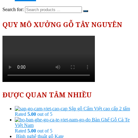
Search for:
QUY MÔ XƯỞNG GỖ TÂY NGUYÊN
ĐƯỢC QUAN TÂM NHIỀU
Sập gỗ Cẩm Việt cao cấp 2 tấm
Rated
5.00
out of 5
Bàn Ghế Gỗ Cà Te
Việt Nam
Rated
5.00
out of 5
Bình nghệ thuật gỗ Kate