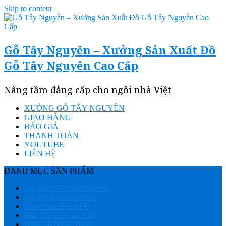
Skip to content
Gỗ Tây Nguyên – Xưởng Sản Xuất Đồ
Gỗ Tây Nguyên Cao Cấp
Nâng tầm đẳng cấp cho ngôi nhà Việt
XƯỞNG GỖ TÂY NGUYÊN
GIAO HÀNG
BÁO GIÁ
THANH TOÁN
YOUTUBE
LIÊN HỆ
DANH MỤC SẢN PHẨM
Lục Bình Gỗ Đinh Hương
Lục Bình Gỗ Cao Cấp
Bàn Ghế Gỗ Gõ Đỏ
Bàn Ghế Gỗ Cao Cấp
Bình Gỗ Nghệ Thuật