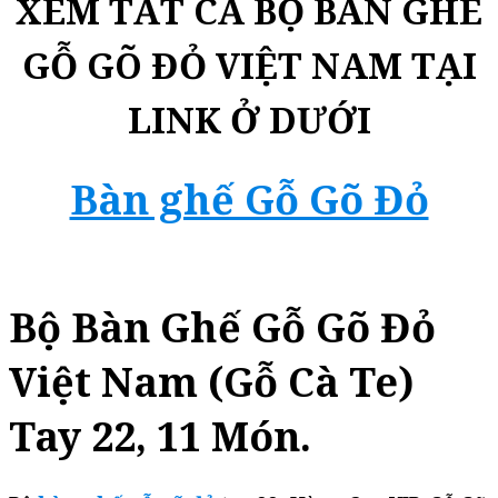
XEM TẤT CẢ BỘ BÀN GHẾ
GỖ GÕ ĐỎ VIỆT NAM TẠI
LINK Ở DƯỚI
Bàn ghế Gỗ Gõ Đỏ
Bộ Bàn Ghế Gỗ Gõ Đỏ
Việt Nam (Gỗ Cà Te)
Tay 22, 11 Món.