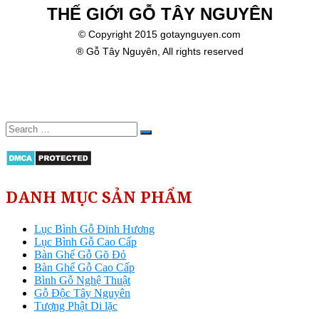
THẾ GIỚI GỖ TÂY NGUYÊN
© Copyright 2015 gotaynguyen.com
® Gỗ Tây Nguyên, All rights reserved
DANH MỤC SẢN PHẨM
Lục Bình Gỗ Đinh Hương
Lục Bình Gỗ Cao Cấp
Bàn Ghế Gỗ Gõ Đỏ
Bàn Ghế Gỗ Cao Cấp
Bình Gỗ Nghệ Thuật
Gỗ Độc Tây Nguyên
Tượng Phật Di lặc