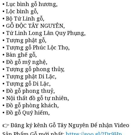
• Lục bình gỗ hương,
• Lộc bình gỗ,
• Bộ Tứ Linh gỗ,
• GỖ ĐỘC TÂY NGUYÊN,
• Tứ Linh Long Lân Quy Phụng,
• Tượng phật gỗ,
• Tượng gỗ Phúc Lộc Thọ,
• Bàn ghế gỗ,
• Đồ gỗ mỹ nghệ,
• Tượng gỗ phong thủy,
• Tượng phật Di Lặc,
• Tượng gỗ Di Lặc,
• Đồ gỗ phong thuỷ,
• Nội thất đồ gỗ tự nhiên,
• Đồ gỗ phòng khách,
• Đồ gỗ Quý hiếm,
👉 Đăng ký kênh Gỗ Tây Nguyên Để nhận Video
Sản Phẩm Gỗ mới nhất:
https://goo.gl/2Dr9Hp