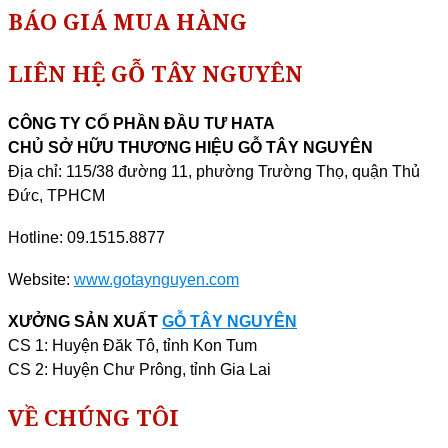
BÁO GIÁ MUA HÀNG
LIÊN HỆ GỖ TÂY NGUYÊN
CÔNG TY CỔ PHẦN ĐẦU TƯ HATA
CHỦ SỞ HỮU THƯƠNG HIỆU GỖ TÂY NGUYÊN
Địa chỉ: 115/38 đường 11, phường Trường Thọ, quận Thủ
Đức, TPHCM
Hotline: 09.1515.8877
Website:
www.gotaynguyen.com
XƯỞNG SẢN XUẤT
GỖ TÂY NGUYÊN
CS 1: Huyện Đăk Tô, tỉnh Kon Tum
CS 2: Huyện Chư Prông, tỉnh Gia Lai
VỀ CHÚNG TÔI