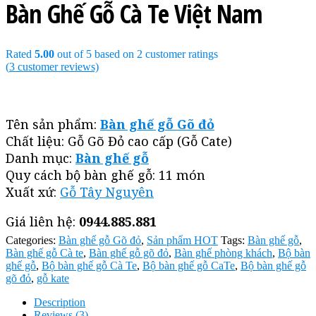
Bàn Ghế Gỗ Cà Te Việt Nam
Rated
5.00
out of 5 based on
2
customer ratings
(
3
customer reviews)
Tên sản phẩm:
Bàn ghế gỗ Gõ đỏ
Chất liệu: Gỗ Gõ Đỏ cao cấp (Gỗ Cate)
Danh mục:
Bàn ghế gỗ
Quy cách bộ bàn ghế gỗ: 11 món
Xuất xứ:
Gỗ Tây Nguyên
Giá liên hệ:
0944.885.881
Categories:
Bàn ghế gỗ Gõ đỏ
,
Sản phẩm HOT
Tags:
Bàn ghế gỗ
,
Bàn ghế gỗ Cà te
,
Bàn ghế gỗ gõ đỏ
,
Bàn ghế phòng khách
,
Bộ bàn
ghế gỗ
,
Bộ bàn ghế gỗ Cà Te
,
Bộ bàn ghế gỗ CaTe
,
Bộ bàn ghế gỗ
gõ đỏ
,
gỗ kate
Description
Reviews (3)