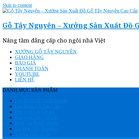
Skip to content
Gỗ Tây Nguyên – Xưởng Sản Xuất Đồ 
Nâng tầm đẳng cấp cho ngôi nhà Việt
XƯỞNG GỖ TÂY NGUYÊN
GIAO HÀNG
BÁO GIÁ
THANH TOÁN
YOUTUBE
LIÊN HỆ
DANH MỤC SẢN PHẨM
Lục Bình Gỗ Đinh Hương
Lục Bình Gỗ Cao Cấp
Bàn Ghế Gỗ Gõ Đỏ
Bàn Ghế Gỗ Cao Cấp
Bình Gỗ Nghệ Thuật
Gỗ Độc Tây Nguyên
Tượng Phật Di lặc