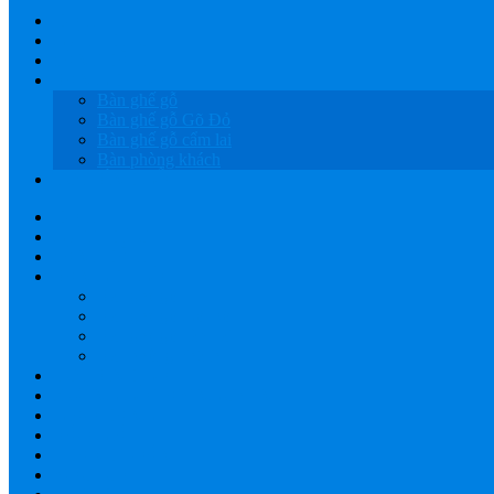
HOME
GIỚI THIỆU
SẢN PHẨM
BÀN GHẾ GỖ
Bàn ghế gỗ
Bàn ghế gỗ Gõ Đỏ
Bàn ghế gỗ cẩm lai
Bàn phòng khách
LỤC BÌNH GỖ
HOME
GIỚI THIỆU
SẢN PHẨM
BÀN GHẾ GỖ
Bàn ghế gỗ
Bàn ghế gỗ Gõ Đỏ
Bàn ghế gỗ cẩm lai
Bàn phòng khách
LỤC BÌNH GỖ
XƯỞNG GỖ TÂY NGUYÊN
GIAO HÀNG
BÁO GIÁ
THANH TOÁN
YOUTUBE