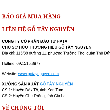
BÁO GIÁ MUA HÀNG
LIÊN HỆ GỖ TÂY NGUYÊN
CÔNG TY CỔ PHẦN ĐẦU TƯ HATA
CHỦ SỞ HỮU THƯƠNG HIỆU GỖ TÂY NGUYÊN
Địa chỉ: 115/38 đường 11, phường Trường Thọ, quận Thủ 
Hotline: 09.1515.8877
Website:
www.gotaynguyen.com
XƯỞNG SẢN XUẤT
GỖ TÂY NGUYÊN
CS 1: Huyện Đăk Tô, tỉnh Kon Tum
CS 2: Huyện Chư Prông, tỉnh Gia Lai
VỀ CHÚNG TÔI