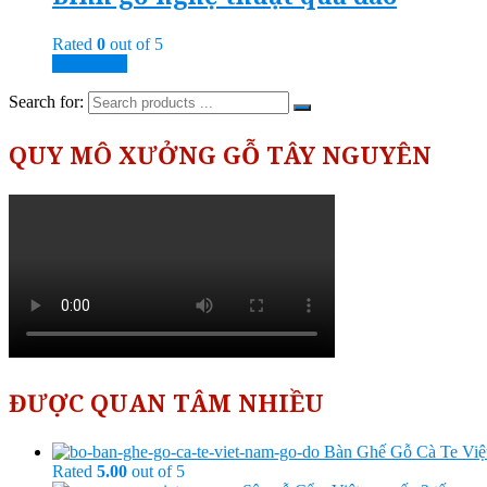
Rated
0
out of 5
Read more
Search for:
QUY MÔ XƯỞNG GỖ TÂY NGUYÊN
ĐƯỢC QUAN TÂM NHIỀU
Bàn Ghế Gỗ Cà Te Vi
Rated
5.00
out of 5