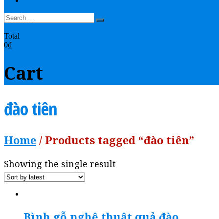
LIÊN HỆ
0
Total
0₫
Cart
đào tiên
Home
/ Products tagged “đào tiên”
Showing the single result
Bình gỗ nghệ thuật quả đào