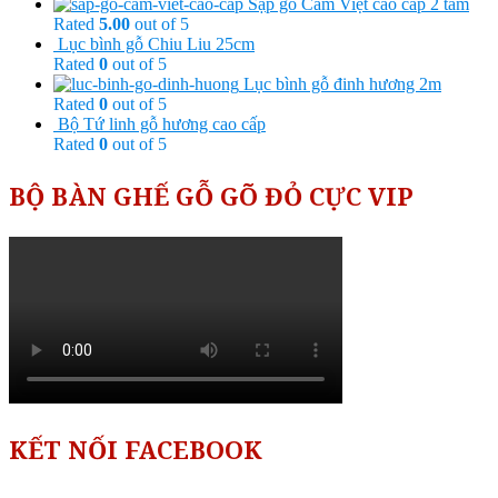
Sập gỗ Cẩm Việt cao cấp 2 tấm
Rated
5.00
out of 5
Lục bình gỗ Chiu Liu 25cm
Rated
0
out of 5
Lục bình gỗ đinh hương 2m
Rated
0
out of 5
Bộ Tứ linh gỗ hương cao cấp
Rated
0
out of 5
BỘ BÀN GHẾ GỖ GÕ ĐỎ CỰC VIP
KẾT NỐI FACEBOOK