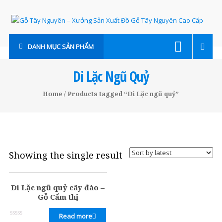
Skip
to
content
Gỗ
DANH MỤC SẢN PHẨM
Tây
Nguyên
Di Lặc Ngũ Quỷ
–
Home
/ Products tagged “Di Lặc ngũ quỷ”
Xưởng
Sản
Xuất
Showing the single result
Đồ
Gỗ
Di Lặc ngũ quỷ cây đào –
Tây
Gỗ Cẩm thị
Nguyên
Read more