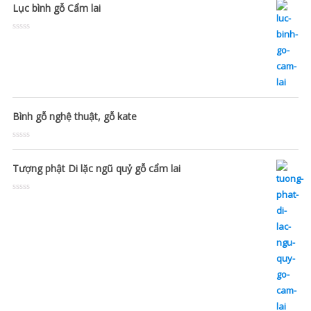
Lục bình gỗ Cẩm lai
Rated
0
out
of
5
Bình gỗ nghệ thuật, gỗ kate
Rated
0
out
Tượng phật Di lặc ngũ quỷ gỗ cẩm lai
of
5
Rated
0
out
of
5