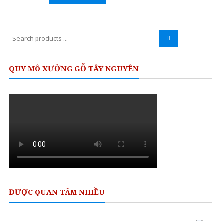
Rated
Cao
0
out
Cấp
of
5
Search
Nâng
for:
tầm
đẳng
QUY MÔ XƯỞNG GỖ TÂY NGUYÊN
cấp
cho
ngôi
nhà
Việt
ĐƯỢC QUAN TÂM NHIỀU