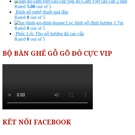
Sập gỗ Cẩm Việt cao cấp 2 tấm
Rated
5.00
out of 5
Bình gỗ nghệ thuật quả đào
Rated
0
out of 5
Lục bình gỗ đinh hương 1.7m
Rated
0
out of 5
Phúc Lộc Thọ gỗ hương đá cao cấp
Rated
0
out of 5
BỘ BÀN GHẾ GỖ GÕ ĐỎ CỰC VIP
KẾT NỐI FACEBOOK