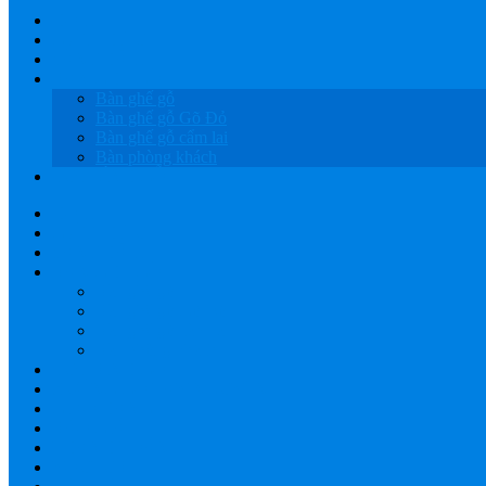
HOME
GIỚI THIỆU
SẢN PHẨM
BÀN GHẾ GỖ
Bàn ghế gỗ
Bàn ghế gỗ Gõ Đỏ
Bàn ghế gỗ cẩm lai
Bàn phòng khách
LỤC BÌNH GỖ
HOME
GIỚI THIỆU
SẢN PHẨM
BÀN GHẾ GỖ
Bàn ghế gỗ
Bàn ghế gỗ Gõ Đỏ
Bàn ghế gỗ cẩm lai
Bàn phòng khách
LỤC BÌNH GỖ
XƯỞNG GỖ TÂY NGUYÊN
GIAO HÀNG
BÁO GIÁ
THANH TOÁN
YOUTUBE