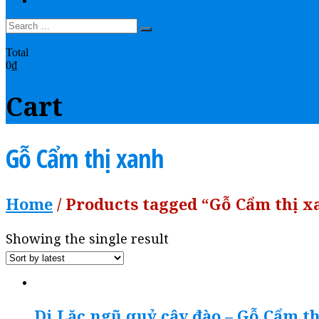
LIÊN HỆ
0
Total
0₫
Cart
Gỗ Cẩm thị xanh
Home
/ Products tagged “Gỗ Cẩm thị x
Showing the single result
Di Lặc ngũ quỷ cây đào – Gỗ Cẩm th