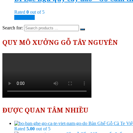
Rated
0
out of 5
Read more
Search for:
QUY MÔ XƯỞNG GỖ TÂY NGUYÊN
ĐƯỢC QUAN TÂM NHIỀU
Bàn Ghế Gỗ Cà Te Vi
Rated
5.00
out of 5