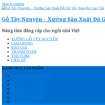
Skip to content
Gỗ Tây Nguyên – Xưởng Sản Xuất Đồ 
Nâng tầm đẳng cấp cho ngôi nhà Việt
XƯỞNG GỖ TÂY NGUYÊN
GIAO HÀNG
BÁO GIÁ
THANH TOÁN
YOUTUBE
LIÊN HỆ
DANH MỤC SẢN PHẨM
Lục Bình Gỗ Đinh Hương
Lục Bình Gỗ Cao Cấp
Bàn Ghế Gỗ Gõ Đỏ
Bàn Ghế Gỗ Cao Cấp
Bình Gỗ Nghệ Thuật
Gỗ Độc Tây Nguyên
Tượng Phật Di lặc