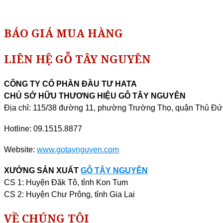
BÁO GIÁ MUA HÀNG
LIÊN HỆ GỖ TÂY NGUYÊN
CÔNG TY CỔ PHẦN ĐẦU TƯ HATA
CHỦ SỞ HỮU THƯƠNG HIỆU GỖ TÂY NGUYÊN
Địa chỉ: 115/38 đường 11, phường Trường Thọ, quận Thủ 
Hotline: 09.1515.8877
Website:
www.gotaynguyen.com
XƯỞNG SẢN XUẤT
GỖ TÂY NGUYÊN
CS 1: Huyện Đăk Tô, tỉnh Kon Tum
CS 2: Huyện Chư Prông, tỉnh Gia Lai
VỀ CHÚNG TÔI