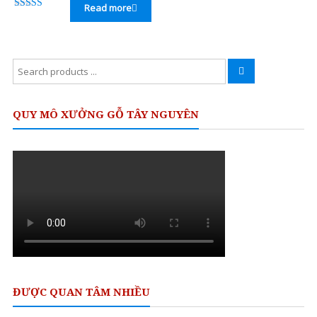
Cao
Read more
Rated
5.00
Cấp
out of 5
Nâng
Search
tầm
for:
đẳng
cấp
QUY MÔ XƯỞNG GỖ TÂY NGUYÊN
cho
ngôi
nhà
Việt
ĐƯỢC QUAN TÂM NHIỀU