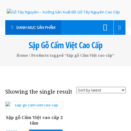
Skip
to
content
Gỗ
DANH MỤC SẢN PHẨM
Tây
Nguyên
Sập Gỗ Cẩm Việt Cao Cấp
–
Home
/ Products tagged “Sập gỗ Cẩm Việt cao cấp”
Xưởng
Sản
Xuất
Showing the single result
Đồ
Gỗ
Tây
Sập gỗ Cẩm Việt cao cấp 2
tấm
Nguyên