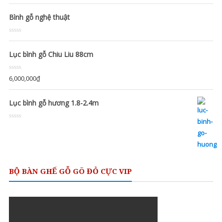
Bình gỗ nghệ thuật
Rated
0
out
Lục bình gỗ Chiu Liu 88cm
of
5
Rated
6,000,000
₫
0
out
of
Lục bình gỗ hương 1.8-2.4m
5
Rated
0
out
of
5
BỘ BÀN GHẾ GỖ GÕ ĐỎ CỰC VIP