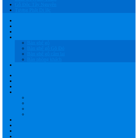
Gỗ Độc Tây Nguyên
Tượng Phật Di lặc
HOME
GIỚI THIỆU
SẢN PHẨM
BÀN GHẾ GỖ
Bàn ghế gỗ
Bàn ghế gỗ Gõ Đỏ
Bàn ghế gỗ cẩm lai
Bàn phòng khách
LỤC BÌNH GỖ
HOME
GIỚI THIỆU
SẢN PHẨM
BÀN GHẾ GỖ
Bàn ghế gỗ
Bàn ghế gỗ Gõ Đỏ
Bàn ghế gỗ cẩm lai
Bàn phòng khách
LỤC BÌNH GỖ
XƯỞNG GỖ TÂY NGUYÊN
GIAO HÀNG
BÁO GIÁ