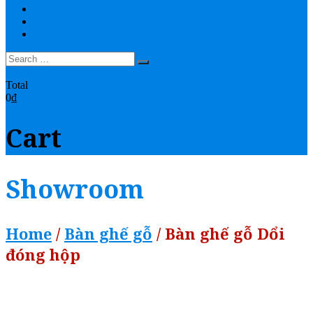
THANH TOÁN
YOUTUBE
LIÊN HỆ
0
Total
0₫
Cart
Showroom
Home
/
Bàn ghế gỗ
/ Bàn ghế gỗ Dổi
đóng hộp