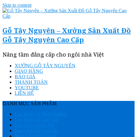
Skip to content
Gỗ Tây Nguyên – Xưởng Sản Xuất Đồ
Gỗ Tây Nguyên Cao Cấp
Nâng tầm đẳng cấp cho ngôi nhà Việt
XƯỞNG GỖ TÂY NGUYÊN
GIAO HÀNG
BÁO GIÁ
THANH TOÁN
YOUTUBE
LIÊN HỆ
DANH MỤC SẢN PHẨM
Lục Bình Gỗ Đinh Hương
Lục Bình Gỗ Cao Cấp
Bàn Ghế Gỗ Gõ Đỏ
Bàn Ghế Gỗ Cao Cấp
Bình Gỗ Nghệ Thuật