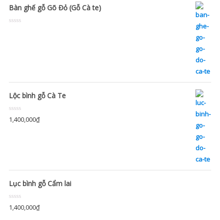
Bàn ghế gỗ Gõ Đỏ (Gỗ Cà te)
Rated
0
out
of
5
Lộc bình gỗ Cà Te
Rated
1,400,000
₫
0
out
of
5
Lục bình gỗ Cẩm lai
Rated
1,400,000
₫
0
out