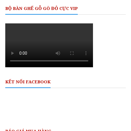
of
5
BỘ BÀN GHẾ GỖ GÕ ĐỎ CỰC VIP
KẾT NỐI FACEBOOK