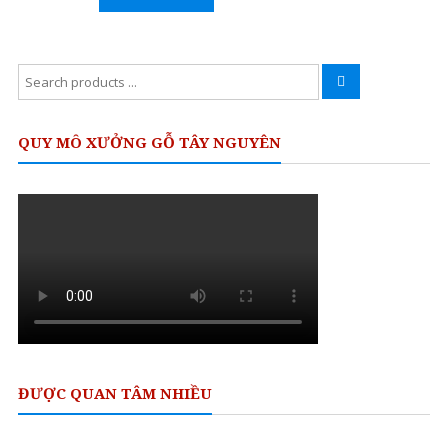
Rated
Cao
0
out
Cấp
of
5
Search
Nâng
for:
tầm
đẳng
QUY MÔ XƯỞNG GỖ TÂY NGUYÊN
cấp
cho
ngôi
nhà
Việt
ĐƯỢC QUAN TÂM NHIỀU