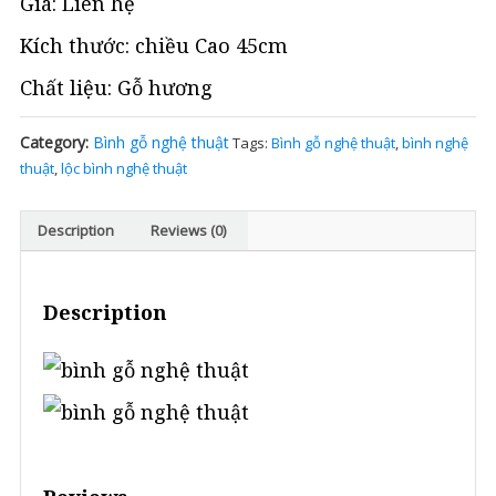
Giá: Liên hệ
Cao
Kích thước: chiều Cao 45cm
Cấp
Chất liệu: Gỗ hương
Nâng
tầm
Category:
Bình gỗ nghệ thuật
Tags:
Bình gỗ nghệ thuật
,
bình nghệ
đẳng
thuật
,
lộc bình nghệ thuật
cấp
cho
Description
Reviews (0)
ngôi
nhà
Việt
Description