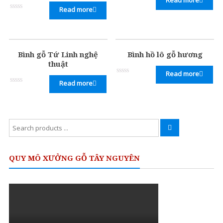
Rated
Read more
0
Rated
out
0
of
out
5
of
5
Bình gỗ Tứ Linh nghệ
Bình hồ lô gỗ hương
thuật
Read more
Rated
Read more
0
Rated
out
0
of
out
5
of
5
Search
for:
QUY MÔ XƯỞNG GỖ TÂY NGUYÊN