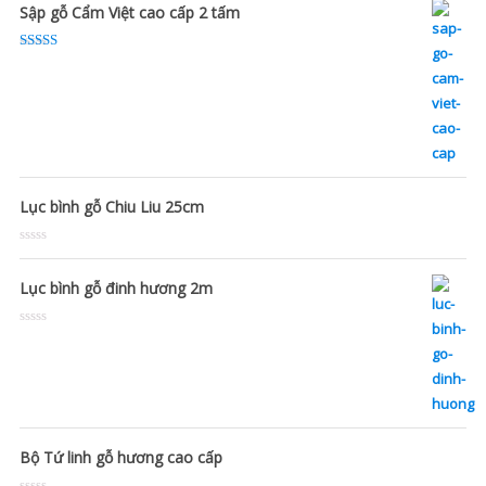
Sập gỗ Cẩm Việt cao cấp 2 tấm
Rated
5.00
out of 5
Lục bình gỗ Chiu Liu 25cm
Rated
0
out
Lục bình gỗ đinh hương 2m
of
5
Rated
0
out
of
5
Bộ Tứ linh gỗ hương cao cấp