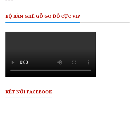
Rated
0
out
BỘ BÀN GHẾ GỖ GÕ ĐỎ CỰC VIP
of
5
KẾT NỐI FACEBOOK