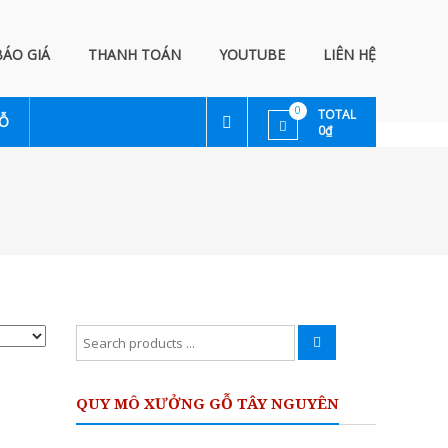
BÁO GIÁ
THANH TOÁN
YOUTUBE
LIÊN HỆ
0
TOTAL
GỖ
0₫
Search
for:
QUY MÔ XƯỞNG GỖ TÂY NGUYÊN