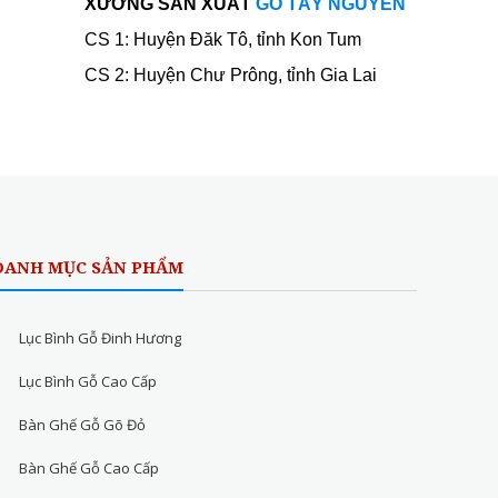
XƯỞNG SẢN XUẤT
GỖ TÂY NGUYÊN
CS 1: Huyện Đăk Tô, tỉnh Kon Tum
CS 2: Huyện Chư Prông, tỉnh Gia Lai
DANH MỤC SẢN PHẨM
Lục Bình Gỗ Đinh Hương
Lục Bình Gỗ Cao Cấp
Bàn Ghế Gỗ Gõ Đỏ
Bàn Ghế Gỗ Cao Cấp