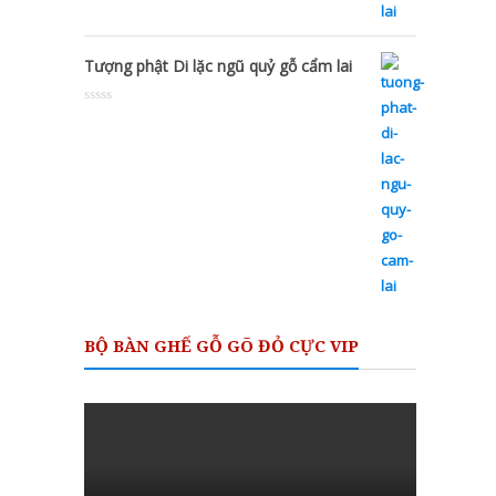
Tượng phật Di lặc ngũ quỷ gỗ cẩm lai
Rated
0
out
of
5
BỘ BÀN GHẾ GỖ GÕ ĐỎ CỰC VIP