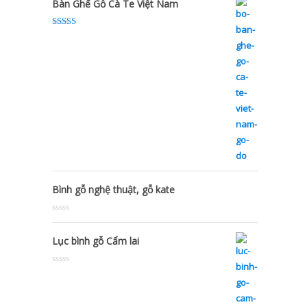
Bàn Ghế Gỗ Cà Te Việt Nam
Rated
5.00
out of 5
Bình gỗ nghệ thuật, gỗ kate
Rated
0
out
Lục bình gỗ Cẩm lai
of
5
Rated
0
out
of
5