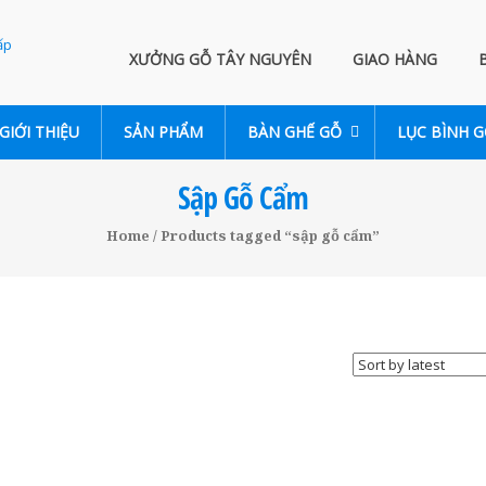
XƯỞNG GỖ TÂY NGUYÊN
GIAO HÀNG
GIỚI THIỆU
SẢN PHẨM
BÀN GHẾ GỖ
LỤC BÌNH 
Sập Gỗ Cẩm
Home
/ Products tagged “sập gỗ cẩm”