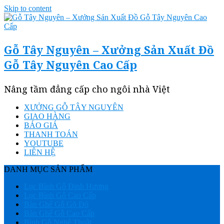
Skip to content
Gỗ Tây Nguyên – Xưởng Sản Xuất Đồ
Gỗ Tây Nguyên Cao Cấp
Nâng tầm đẳng cấp cho ngôi nhà Việt
XƯỞNG GỖ TÂY NGUYÊN
GIAO HÀNG
BÁO GIÁ
THANH TOÁN
YOUTUBE
LIÊN HỆ
DANH MỤC SẢN PHẨM
Lục Bình Gỗ Đinh Hương
Lục Bình Gỗ Cao Cấp
Bàn Ghế Gỗ Gõ Đỏ
Bàn Ghế Gỗ Cao Cấp
Bình Gỗ Nghệ Thuật