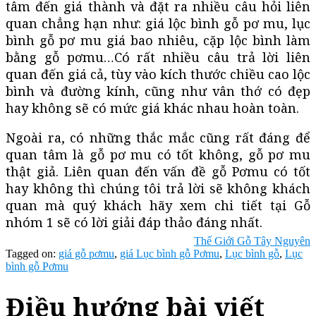
tâm đến giá thành và đặt ra nhiều câu hỏi liên
quan chẳng hạn như: giá lộc bình gỗ pơ mu, lục
bình gỗ pơ mu giá bao nhiêu, cặp lộc bình làm
bằng gỗ pơmu…Có rất nhiều câu trả lời liên
quan đến giá cả, tùy vào kích thước chiều cao lộc
bình và đường kính, cũng như vân thớ có đẹp
hay không sẽ có mức giá khác nhau hoàn toàn.
Ngoài ra, có những thắc mắc cũng rất đáng để
quan tâm là gỗ pơ mu có tốt không, gỗ pơ mu
thật giả. Liên quan đến vấn đề gỗ Pơmu có tốt
hay không thì chúng tôi trả lời sẽ không khách
quan mà quý khách hãy xem chi tiết tại Gỗ
nhóm 1 sẽ có lời giải đáp thảo đáng nhất.
Thế Giới Gỗ Tây Nguyên
Tagged on:
giá gỗ pơmu
,
giá Lục bình gỗ Pơmu
,
Lục bình gỗ
,
Lục
bình gỗ Pơmu
Điều hướng bài viết