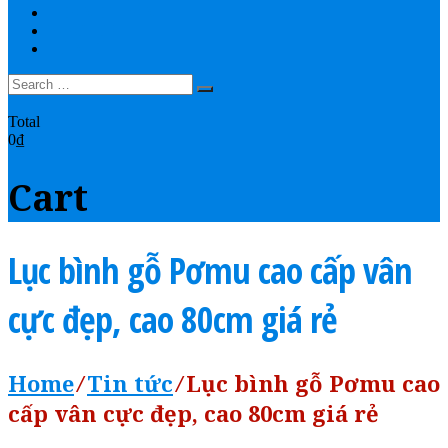
THANH TOÁN
YOUTUBE
LIÊN HỆ
0
Total
0₫
Cart
Lục bình gỗ Pơmu cao cấp vân
cực đẹp, cao 80cm giá rẻ
Home
⁄
Tin tức
⁄
Lục bình gỗ Pơmu cao
cấp vân cực đẹp, cao 80cm giá rẻ