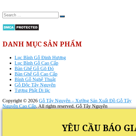
DANH MỤC SẢN PHẨM
Lục Bình Gỗ Đinh Hương
Lục Bình Gỗ Cao Cấp
Bàn Ghế Gỗ Gõ Đỏ
Bàn Ghế Gỗ Cao Cấp
Bình Gỗ Nghệ Thuật
Gỗ Độc Tây Nguyên
Tượng Phật Di lặc
Copyright © 2026
Gỗ Tây Nguyên – Xưởng Sản Xuất Đồ Gỗ Tây
Nguyên Cao Cấp
. All rights reserved. Gỗ Tây Nguyên
YÊU CẦU BÁO GI