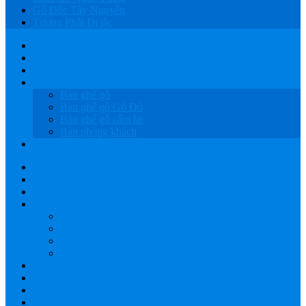
Gỗ Độc Tây Nguyên
Tượng Phật Di lặc
HOME
GIỚI THIỆU
SẢN PHẨM
BÀN GHẾ GỖ
Bàn ghế gỗ
Bàn ghế gỗ Gõ Đỏ
Bàn ghế gỗ cẩm lai
Bàn phòng khách
LỤC BÌNH GỖ
HOME
GIỚI THIỆU
SẢN PHẨM
BÀN GHẾ GỖ
Bàn ghế gỗ
Bàn ghế gỗ Gõ Đỏ
Bàn ghế gỗ cẩm lai
Bàn phòng khách
LỤC BÌNH GỖ
XƯỞNG GỖ TÂY NGUYÊN
GIAO HÀNG
BÁO GIÁ