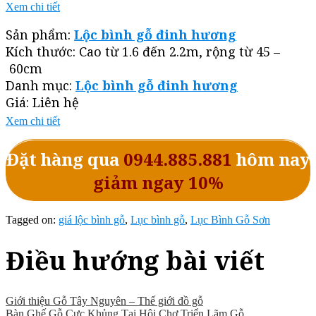
Xem chi tiết
Sản phẩm:
Lộc bình gỗ đinh hương
Kích thước: Cao từ 1.6 đến 2.2m, rộng từ 45 –
60cm
Danh mục:
Lộc bình gỗ đinh hương
Giá: Liên hệ
Xem chi tiết
Đặt hàng qua
0944.885.881
hôm nay
giảm ngay 10%
Tagged on:
giá lộc bình gỗ
,
Lục bình gỗ
,
Lục Bình Gỗ Sơn
Điều hướng bài viết
Giới thiệu Gỗ Tây Nguyên – Thế giới đồ gỗ
Bàn Ghế Gỗ Cực Khủng Tại Hội Chợ Triển Lãm Gỗ