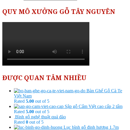
QUY MÔ XƯỞNG GỖ TÂY NGUYÊN
ĐƯỢC QUAN TÂM NHIỀU
Bàn Ghế Gỗ Cà Te
Việt Nam
Rated
5.00
out of 5
Sập gỗ Cẩm Việt cao cấp 2 tấm
Rated
5.00
out of 5
Bình gỗ nghệ thuật quả đào
Rated
0
out of 5
Lục bình gỗ đinh hương 1.7m