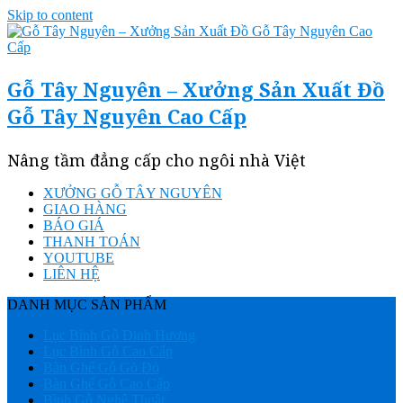
Skip to content
Gỗ Tây Nguyên – Xưởng Sản Xuất Đồ
Gỗ Tây Nguyên Cao Cấp
Nâng tầm đẳng cấp cho ngôi nhà Việt
XƯỞNG GỖ TÂY NGUYÊN
GIAO HÀNG
BÁO GIÁ
THANH TOÁN
YOUTUBE
LIÊN HỆ
DANH MỤC SẢN PHẨM
Lục Bình Gỗ Đinh Hương
Lục Bình Gỗ Cao Cấp
Bàn Ghế Gỗ Gõ Đỏ
Bàn Ghế Gỗ Cao Cấp
Bình Gỗ Nghệ Thuật