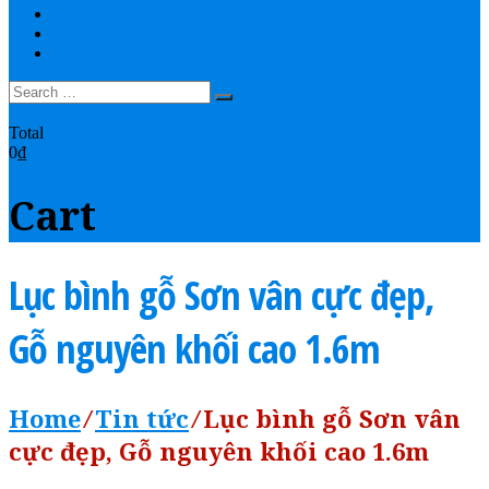
THANH TOÁN
YOUTUBE
LIÊN HỆ
0
Total
0₫
Cart
Lục bình gỗ Sơn vân cực đẹp,
Gỗ nguyên khối cao 1.6m
Home
⁄
Tin tức
⁄
Lục bình gỗ Sơn vân
cực đẹp, Gỗ nguyên khối cao 1.6m