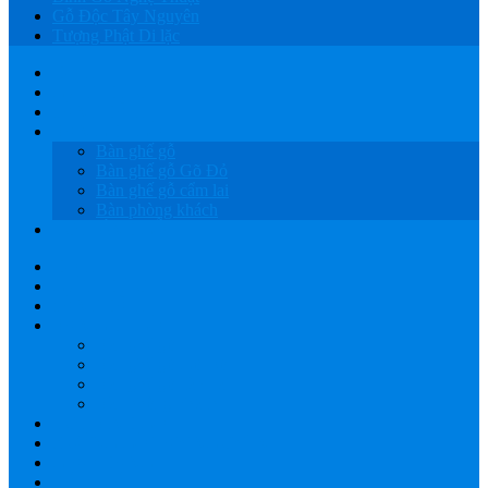
Gỗ Độc Tây Nguyên
Tượng Phật Di lặc
HOME
GIỚI THIỆU
SẢN PHẨM
BÀN GHẾ GỖ
Bàn ghế gỗ
Bàn ghế gỗ Gõ Đỏ
Bàn ghế gỗ cẩm lai
Bàn phòng khách
LỤC BÌNH GỖ
HOME
GIỚI THIỆU
SẢN PHẨM
BÀN GHẾ GỖ
Bàn ghế gỗ
Bàn ghế gỗ Gõ Đỏ
Bàn ghế gỗ cẩm lai
Bàn phòng khách
LỤC BÌNH GỖ
XƯỞNG GỖ TÂY NGUYÊN
GIAO HÀNG
BÁO GIÁ