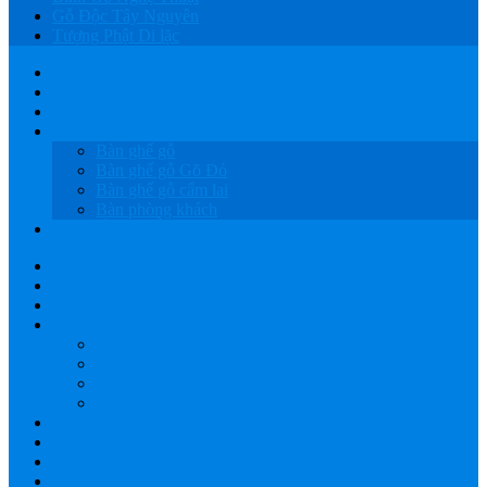
Gỗ Độc Tây Nguyên
Tượng Phật Di lặc
HOME
GIỚI THIỆU
SẢN PHẨM
BÀN GHẾ GỖ
Bàn ghế gỗ
Bàn ghế gỗ Gõ Đỏ
Bàn ghế gỗ cẩm lai
Bàn phòng khách
LỤC BÌNH GỖ
HOME
GIỚI THIỆU
SẢN PHẨM
BÀN GHẾ GỖ
Bàn ghế gỗ
Bàn ghế gỗ Gõ Đỏ
Bàn ghế gỗ cẩm lai
Bàn phòng khách
LỤC BÌNH GỖ
XƯỞNG GỖ TÂY NGUYÊN
GIAO HÀNG
BÁO GIÁ