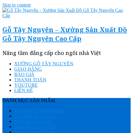
Skip to content
Gỗ Tây Nguyên – Xưởng Sản Xuất Đồ
Gỗ Tây Nguyên Cao Cấp
Nâng tầm đẳng cấp cho ngôi nhà Việt
XƯỞNG GỖ TÂY NGUYÊN
GIAO HÀNG
BÁO GIÁ
THANH TOÁN
YOUTUBE
LIÊN HỆ
DANH MỤC SẢN PHẨM
Lục Bình Gỗ Đinh Hương
Lục Bình Gỗ Cao Cấp
Bàn Ghế Gỗ Gõ Đỏ
Bàn Ghế Gỗ Cao Cấp
Bình Gỗ Nghệ Thuật