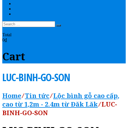
THANH TOÁN
YOUTUBE
LIÊN HỆ
0
Total
0₫
Cart
LUC-BINH-GO-SON
Home
⁄
Tin tức
⁄
Lộc bình gỗ cao cấp,
cao từ 1,2m - 2.4m từ Đăk Lăk
⁄
LUC-
BINH-GO-SON