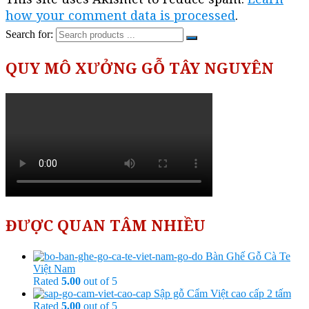
how your comment data is processed
.
Search for:
QUY MÔ XƯỞNG GỖ TÂY NGUYÊN
ĐƯỢC QUAN TÂM NHIỀU
Bàn Ghế Gỗ Cà Te
Việt Nam
Rated
5.00
out of 5
Sập gỗ Cẩm Việt cao cấp 2 tấm
Rated
5.00
out of 5